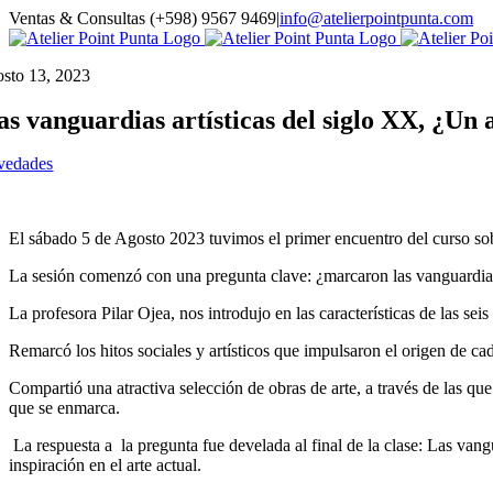
Saltar
Ventas & Consultas (+598) 9567 9469
|
info@atelierpointpunta.com
al
WhatsApp
Instagram
contenido
osto 13, 2023
as vanguardias artísticas del siglo XX, ¿Un 
vedades
El sábado 5 de Agosto 2023 tuvimos el primer encuentro del curso sob
La sesión comenzó con una pregunta clave: ¿marcaron las vanguardias
La profesora Pilar Ojea, nos introdujo en las características de las
Remarcó los hitos sociales y artísticos que impulsaron el origen de c
Compartió una atractiva selección de obras de arte, a través de las
que se enmarca.
La respuesta a la pregunta fue develada al final de la clase: Las va
inspiración en el arte actual.