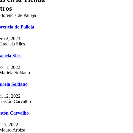
tros
orencia de Palleja
ero 2, 2023
aciela Siles
lio 11, 2022
riela Soldano
ril 12, 2022
stón Carvalho
il 5, 2022