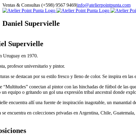
Saltar
Ventas & Consultas (+598) 9567 9469
|
info@atelierpointpunta.com
al
WhatsApp
Instagram
contenido
Daniel Supervielle
el Supervielle
n Uruguay en 1970.
sta, profesor universitario y pintor.
turas se destacan por su estilo fresco y lleno de color. Se inspira en la
e “Multitudes” conectan al pintor con las hinchadas de fútbol de las q
 un equipo o gritando un gol una expresión tribal ancestral donde explota
elle encuentra allí una fuente de inspiración inagotable, un manantial
 se encuentra en colecciones privadas en Argentina, Chile, Guatemala
siciones