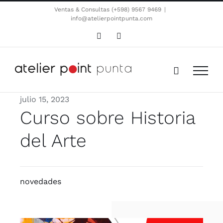
Saltar
Ventas & Consultas (+598) 9567 9469
|
info@atelierpointpunta.com
al
contenido
WhatsApp
Instagram
julio 15, 2023
Curso sobre Historia
del Arte
novedades