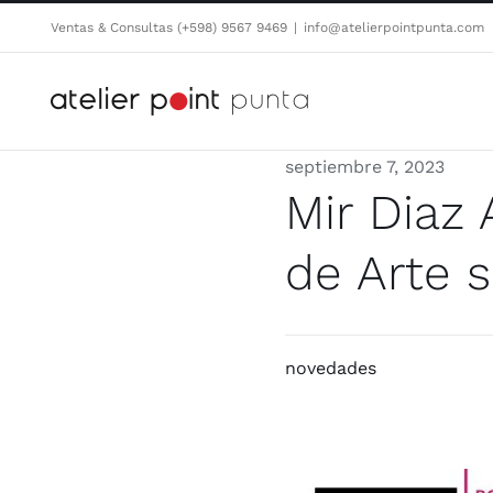
Saltar
Ventas & Consultas (+598) 9567 9469
|
info@atelierpointpunta.com
al
contenido
septiembre 7, 2023
Mir Diaz 
de Arte 
novedades