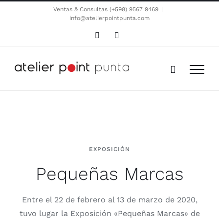
Saltar
Ventas & Consultas (+598) 9567 9469
|
info@atelierpointpunta.com
al
contenido
WhatsApp
Instagram
EXPOSICIÓN
Pequeñas Marcas
Entre el 22 de febrero al 13 de marzo de 2020,
tuvo lugar la Exposición «Pequeñas Marcas» de